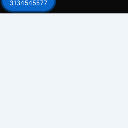
3134545577
Contacto
Celular: 313 454 5577
Celular: 300 882 0620
Dirección
Bogotá / Teusaquillo - Avenida Carrera 30
# 39B - 30
Emails
comercial@electrosuarez.com