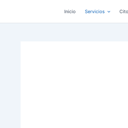
Ir
al
Inicio
Servicios
Cit
contenido