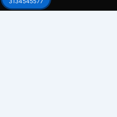
3134545577
Contacto
Celular: 313 454 5577
Celular: 300 882 0620
Dirección
Bogotá / Teusaquillo - Avenida Carrera 30
# 39B - 30
Emails
comercial@electrosuarez.com