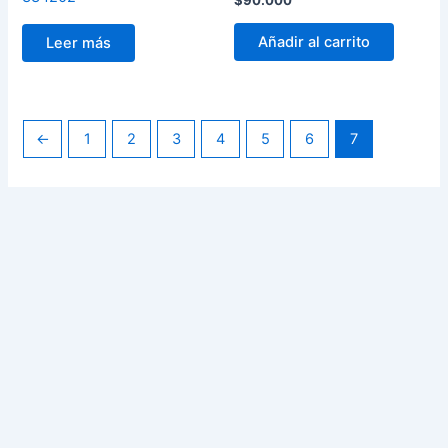
$
90.000
Añadir al carrito
Leer más
←
1
2
3
4
5
6
7