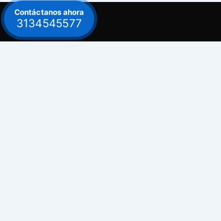
Contáctanos ahora
3134545577
Contacto
Celular: 313 454 5577
Celular: 300 882 0620
Dirección
Bogotá / Teusaquillo - Avenida Carrera 30
# 39B - 30
Emails