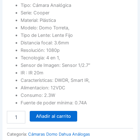
Tipo: Cámara Analógica
Serie: Cooper
Material: Plástica
Modelo: Domo Torreta,
Tipo de Lente: Lente Fijo
Distancia focal: 3.6mm
Resolución: 1080p
Tecnologia: 4 en 1,
Sensor de Imagen: Sensor 1/2.7″
IR : IR 20m
Características: DWDR, Smart IR,
Alimentacion: 12VDC
Consumo: 2.3W
Fuente de poder mínima: 0.74A
Camara
Añadir al carrito
Domo
Full
HD
Categoría:
Cámaras Domo Dahua Análogas
1080p