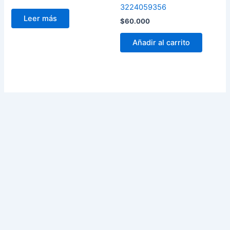
3224059356
Leer más
$
60.000
Añadir al carrito