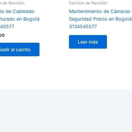
o de Revisión
Servicio de Revisión
cio de Cableado
Mantenimiento de Cámaras
cturado en Bogotá
Seguridad Precio en Bogotá
545577
3134545577
00
Leer más
adir al carrito