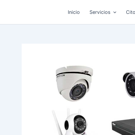
Ir
al
Inicio
Servicios
Cit
contenido