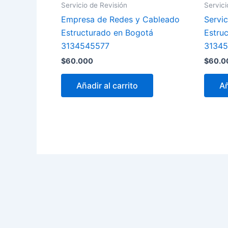
Servicio de Revisión
Servici
Empresa de Redes y Cableado
Servi
Estructurado en Bogotá
Estru
3134545577
3134
$
60.000
$
60.0
Añadir al carrito
Añ