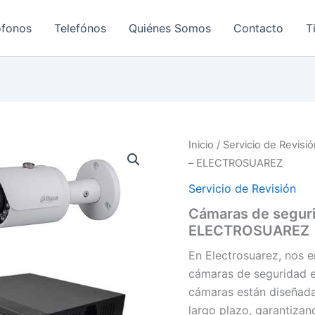
ofonos
Telefónos
Quiénes Somos
Contacto
T
Inicio
/
Servicio de Revisi
– ELECTROSUAREZ
Servicio de Revisión
Cámaras de segur
ELECTROSUAREZ
En Electrosuarez, nos e
cámaras de seguridad en
cámaras están diseñada
largo plazo, garantizan