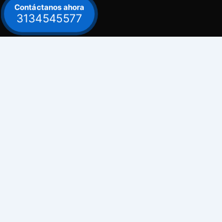
Contáctanos ahora
3134545577
Contacto
Celular: 313 454 5577
Bogot
Celular: 300 882 0620