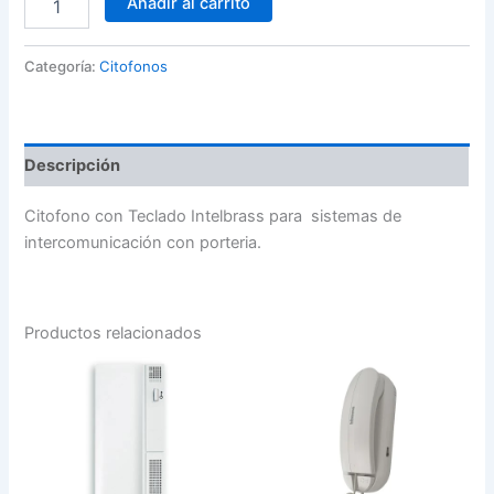
Añadir al carrito
con
Teclado
Intelbrass
Categoría:
Citofonos
cantidad
Descripción
Citofono con Teclado Intelbrass para sistemas de
intercomunicación con porteria.
Productos relacionados