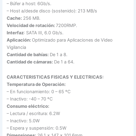
– Búfer a host: 6Gb/s.
– Host a/desde disco (sostenido): 213 MB/s
Cache:
256 MB.
Velocidad de rotación:
7200RMP.
Interfaz
: SATA III, 6.0 Gb/s.
Aplicación:
Optimizado para Aplicaciones de Video
Vigilancia
Cantidad de bahías:
De 1 a 8.
Cantidad de cámaras:
De 1 a 64.
CARACTERISTICAS FISICAS Y ELECTRICAS:
Temperatura de Operación:
– En funcionamiento: 0 – 65 ºC
– Inactivo: -40 – 70 ºC
Consumo eléctrico:
– Lectura / escritura: 6.2W
– Inactivo: 5.0W
– Espera y suspensión: 0.5W
Dimensiones:
26.1 x 147 x 101.6mm