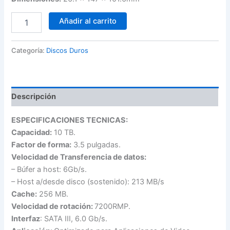
Disco
Añadir al carrito
Duro
de
10
Categoría:
Discos Duros
TB
WD
PURPLE
3
Descripción
Años
de
Garantía
ESPECIFICACIONES TECNICAS:
cantidad
Capacidad:
10 TB.
Factor de forma:
3.5 pulgadas.
Velocidad de Transferencia de datos:
– Búfer a host: 6Gb/s.
– Host a/desde disco (sostenido): 213 MB/s
Cache:
256 MB.
Velocidad de rotación:
7200RMP.
Interfaz
: SATA III, 6.0 Gb/s.