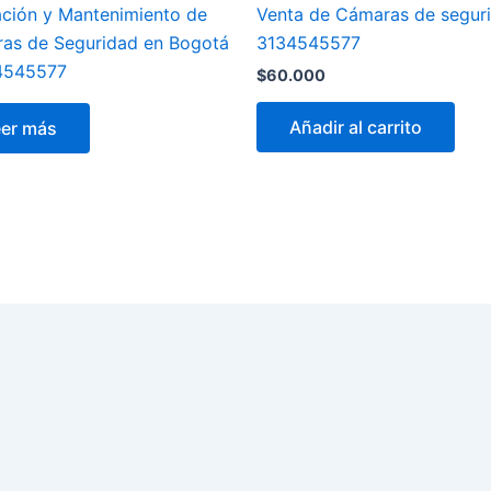
lación y Mantenimiento de
Venta de Cámaras de segur
as de Seguridad en Bogotá
3134545577
4545577
$
60.000
Añadir al carrito
eer más