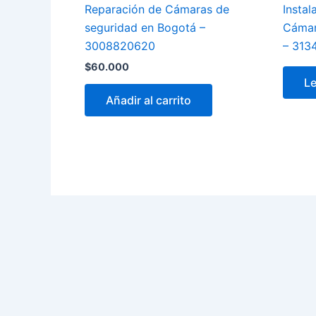
Reparación de Cámaras de
Insta
seguridad en Bogotá –
Cámar
3008820620
– 313
$
60.000
L
Añadir al carrito