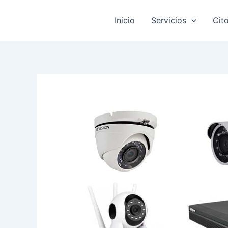
Ir
al
Inicio
Servicios
Cit
contenido