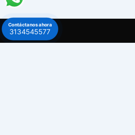
Contáctanos ahora
3134545577
Contacto
Celular: 313 454 5577
Celular: 300 882 0620
Dirección
Bogotá / Teusaquillo - Avenida Carrera 30
# 39B - 30