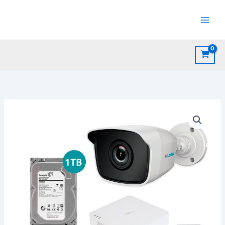
Ir
al
contenido