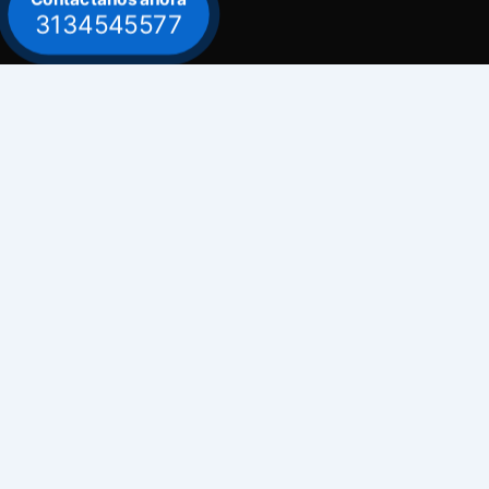
3134545577
Contacto
Celular: 313 454 5577
Celular: 300 882 0620
Dirección
Bogotá / Teusaquillo - Avenida Carrera 30
# 39B - 30
Emails
comercial@electrosuarez.com