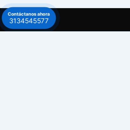
Contáctanos ahora
3134545577
Contacto
Celular: 313 454 5577
Celular: 300 882 0620
Dirección
Bogotá / Teusaquillo - Avenida Carrera 30
# 39B - 30