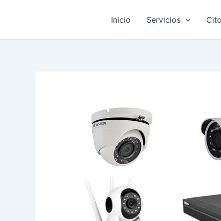
Ir
al
Inicio
Servicios
Cit
contenido