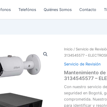
ofonos
Telefónos
Quiénes Somos
Contacto
T
Inicio
/
Servicio de Revisi
3134545577 – ELECTRO
Servicio de Revisión
Mantenimiento de
3134545577 – E
Con nuestro servicio d
seguridad en Bogotá, g
comprometida. Nuestro 
para identificar y resol