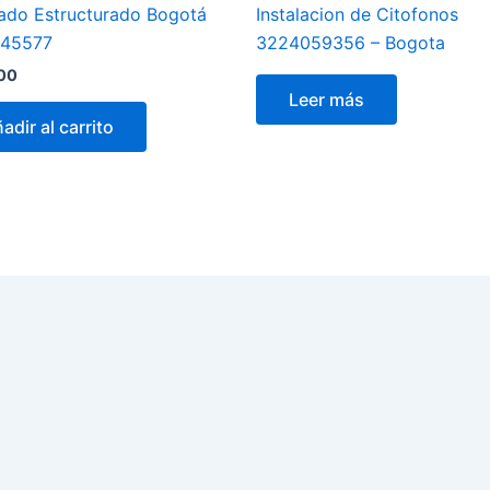
ado Estructurado Bogotá
Instalacion de Citofonos
545577
3224059356 – Bogota
00
Leer más
adir al carrito