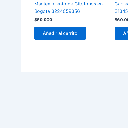
Mantenimiento de Citofonos en
Cable
Bogota 3224059356
3134
$
60.000
$
60.0
Añadir al carrito
Añ