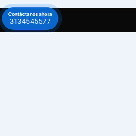
Contáctanos ahora
3134545577
Contacto
Celular: 313 454 5577
Celular: 300 882 0620
Dirección
Bogotá / Teusaquillo - Avenida Carrera 30
# 39B - 30