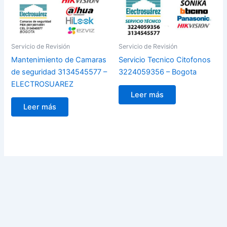
Servicio de Revisión
Servicio de Revisión
Mantenimiento de Camaras
Servicio Tecnico Citofonos
de seguridad 3134545577 –
3224059356 – Bogota
ELECTROSUAREZ
Leer más
Leer más