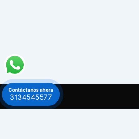
Contáctanos ahora
3134545577
Contacto
Celular: 313 454 5577