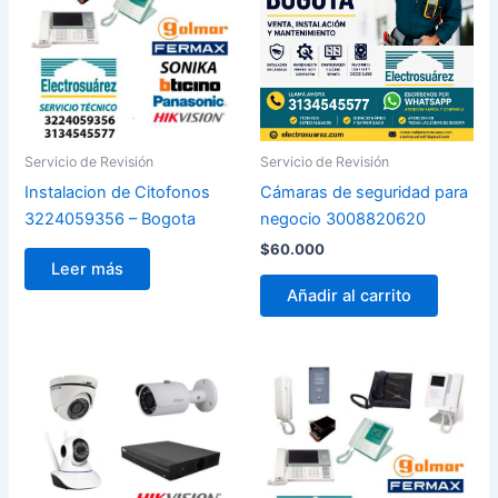
Servicio de Revisión
Servicio de Revisión
Instalacion de Citofonos
Cámaras de seguridad para
3224059356 – Bogota
negocio 3008820620
$
60.000
Leer más
Añadir al carrito