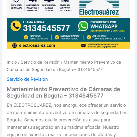
Inicio
/
Servicio de Revisión
/ Mantenimiento Preventivo de
Cámaras de Seguridad en Bogota – 3134545577
Servicio de Revisión
Mantenimiento Preventivo de Cámaras de
Seguridad en Bogota – 3134545577
En ELECTROSUAREZ, nos enorgullece ofrecer un servicio
de mantenimiento preventivo de cámaras de seguridad en
Bogota. Sabemos que la prevención es clave para
mantener tu seguridad en su máxima eficacia. Nuestro
equipo de expertos realiza inspecciones detalladas y