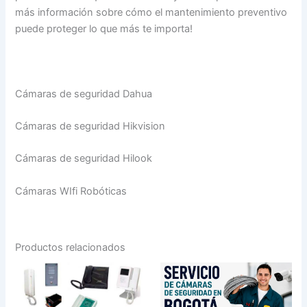
más información sobre cómo el mantenimiento preventivo
puede proteger lo que más te importa!
Cámaras de seguridad Dahua
Cámaras de seguridad Hikvision
Cámaras de seguridad Hilook
Cámaras WIfi Robóticas
Productos relacionados