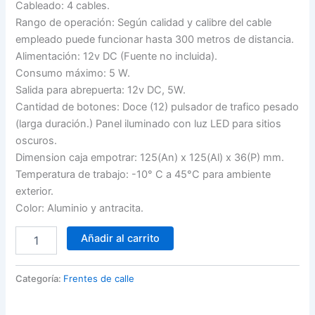
Cableado: 4 cables.
Rango de operación: Según calidad y calibre del cable
empleado puede funcionar hasta 300 metros de distancia.
Alimentación: 12v DC (Fuente no incluida).
Consumo máximo: 5 W.
Salida para abrepuerta: 12v DC, 5W.
Cantidad de botones: Doce (12) pulsador de trafico pesado
(larga duración.) Panel iluminado con luz LED para sitios
oscuros.
Dimension caja empotrar: 125(An) x 125(Al) x 36(P) mm.
Temperatura de trabajo: -10° C a 45°C para ambiente
exterior.
Color: Aluminio y antracita.
Portero
Añadir al carrito
Electrónico
ZK
de
Categoría:
Frentes de calle
12
Pulsadores