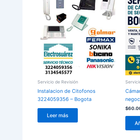
Servicio de Revisión
Servici
Instalacion de Citofonos
Cámar
3224059356 – Bogota
negoc
$
60.0
Leer más
Añ