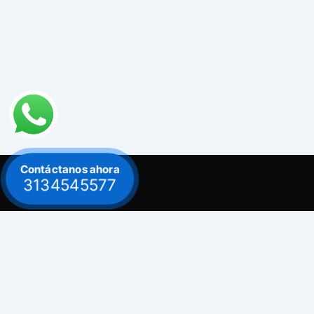
Contáctanos ahora
3134545577
Contacto
Celular: 313 454 5577
Bogot