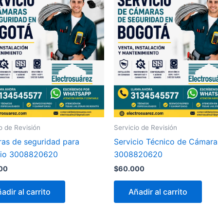
o de Revisión
Servicio de Revisión
as de seguridad para
Servicio Técnico de Cámara
io 3008820620
3008820620
00
$
60.000
adir al carrito
Añadir al carrito