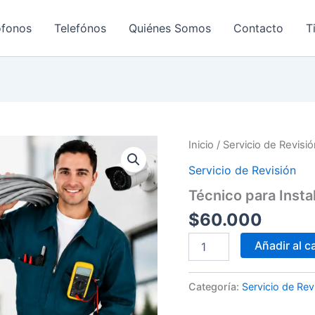
ofonos
Telefónos
Quiénes Somos
Contacto
T
Inicio
/
Servicio de Revisi
Servicio de Revisión
Técnico para Ins
$
60.000
Técnico
Añadir al ca
para
Instalar
Cámaras
Categoría:
Servicio de Rev
3008820620
cantidad