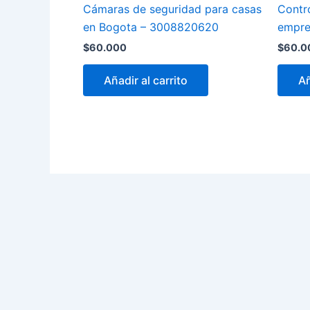
Cámaras de seguridad para casas
Contro
en Bogota – 3008820620
empre
$
60.000
$
60.0
Añadir al carrito
Añ