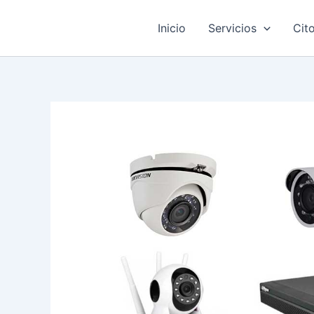
Ir
al
Inicio
Servicios
Cit
contenido