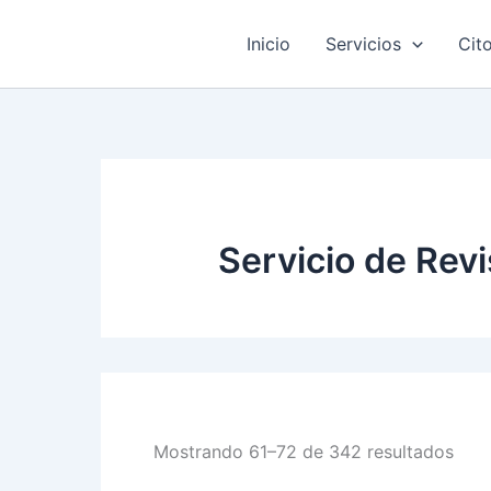
Ir
al
Inicio
Servicios
Cit
contenido
Servicio de Revi
Ord
Mostrando 61–72 de 342 resultados
por
los