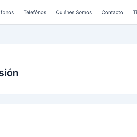
ofonos
Telefónos
Quiénes Somos
Contacto
T
sión
enado