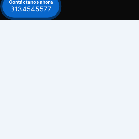
Contáctanos ahora
3134545577
Contacto
Celular: 313 454 5577
Bogot
Celular: 300 882 0620