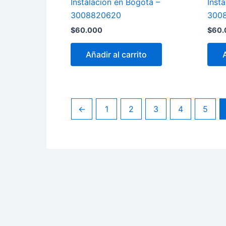
Instalación en Bogotá –
Inst
3008820620
300
$
60.000
$
60.
Añadir al carrito
←
1
2
3
4
5