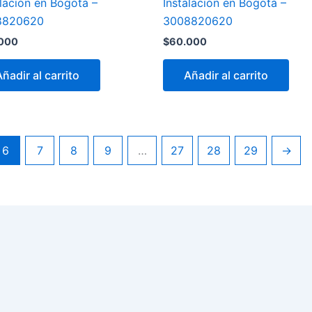
alación en Bogotá –
Instalación en Bogotá –
8820620
3008820620
000
$
60.000
Añadir al carrito
Añadir al carrito
6
7
8
9
…
27
28
29
→