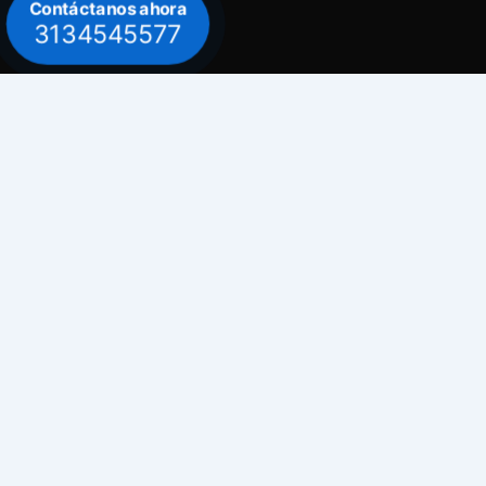
Contáctanos ahora
3134545577
Contacto
Celular: 313 454 5577
Celular: 300 882 0620
Dirección
Bogotá / Teusaquillo - Avenida Carrera 30
# 39B - 30
Emails