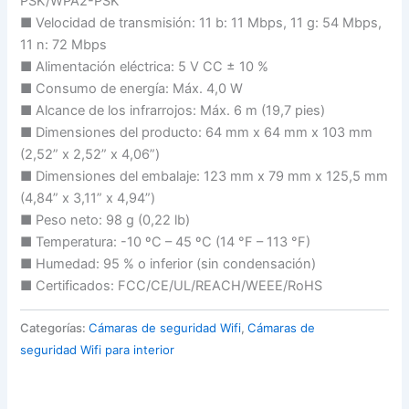
PSK/WPA2-PSK
■ Velocidad de transmisión: 11 b: 11 Mbps, 11 g: 54 Mbps,
11 n: 72 Mbps
■ Alimentación eléctrica: 5 V CC ± 10 %
■ Consumo de energía: Máx. 4,0 W
■ Alcance de los infrarrojos: Máx. 6 m (19,7 pies)
■ Dimensiones del producto: 64 mm x 64 mm x 103 mm
(2,52” x 2,52” x 4,06”)
■ Dimensiones del embalaje: 123 mm x 79 mm x 125,5 mm
(4,84” x 3,11” x 4,94”)
■ Peso neto: 98 g (0,22 lb)
■ Temperatura: -10 ºC – 45 ºC (14 °F – 113 °F)
■ Humedad: 95 % o inferior (sin condensación)
■ Certificados: FCC/CE/UL/REACH/WEEE/RoHS
Categorías:
Cámaras de seguridad Wifi
,
Cámaras de
seguridad Wifi para interior