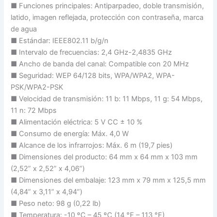
■ Funciones principales: Antiparpadeo, doble transmisión,
latido, imagen reflejada, protección con contraseña, marca
de agua
■ Estándar: IEEE802.11 b/g/n
■ Intervalo de frecuencias: 2,4 GHz-2,4835 GHz
■ Ancho de banda del canal: Compatible con 20 MHz
■ Seguridad: WEP 64/128 bits, WPA/WPA2, WPA-
PSK/WPA2-PSK
■ Velocidad de transmisión: 11 b: 11 Mbps, 11 g: 54 Mbps,
11 n: 72 Mbps
■ Alimentación eléctrica: 5 V CC ± 10 %
■ Consumo de energía: Máx. 4,0 W
■ Alcance de los infrarrojos: Máx. 6 m (19,7 pies)
■ Dimensiones del producto: 64 mm x 64 mm x 103 mm
(2,52” x 2,52” x 4,06”)
■ Dimensiones del embalaje: 123 mm x 79 mm x 125,5 mm
(4,84” x 3,11” x 4,94”)
■ Peso neto: 98 g (0,22 lb)
■ Temperatura: -10 ºC – 45 ºC (14 °F – 113 °F)