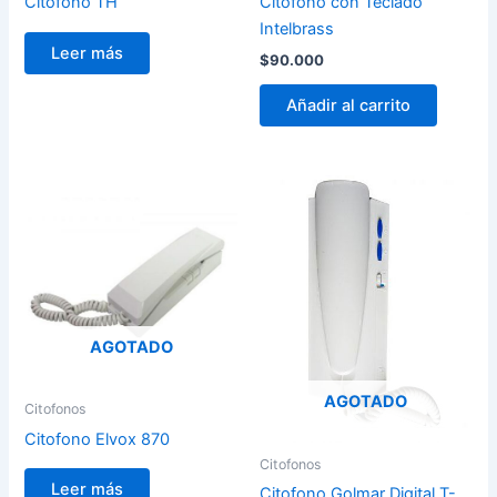
Citofono TH
Citofono con Teclado
Intelbrass
Leer más
$
90.000
Añadir al carrito
AGOTADO
AGOTADO
Citofonos
Citofono Elvox 870
Citofonos
Leer más
Citofono Golmar Digital T-