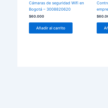
Cámaras de seguridad Wifi en
Contro
Bogotá – 3008820620
empre
$
60.000
$
60.0
Añadir al carrito
Añ