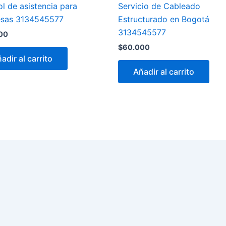
l de asistencia para
Servicio de Cableado
sas 3134545577
Estructurado en Bogotá
3134545577
00
$
60.000
adir al carrito
Añadir al carrito