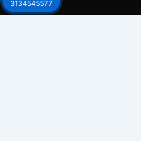
3134545577
Contacto
Celular: 313 454 5577
Bogot
Celular: 300 882 0620