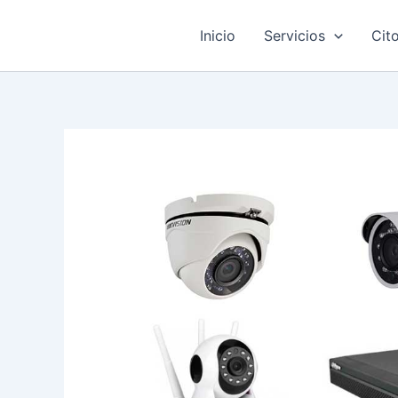
Ir
al
Inicio
Servicios
Cit
contenido