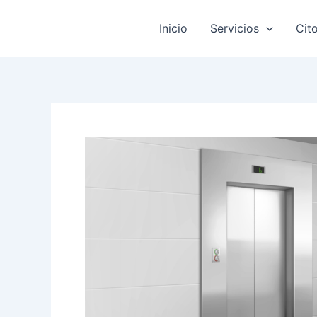
Ir
al
Inicio
Servicios
Cit
contenido