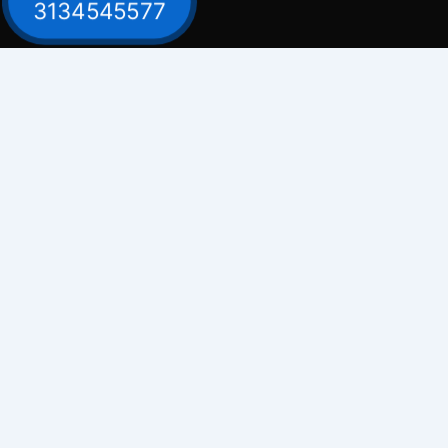
3134545577
Contacto
Celular: 313 454 5577
Bogot
Celular: 300 882 0620