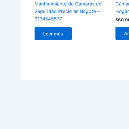
Mantenimiento de Cámaras de
Cámar
Seguridad Precio en Bogotá –
Hogar
3134545577
$
60.0
Añ
Leer más