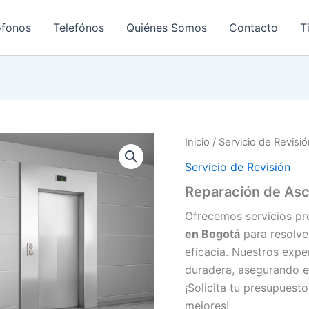
ofonos
Telefónos
Quiénes Somos
Contacto
T
Inicio
/
Servicio de Revisi
Servicio de Revisión
Reparación de As
Ofrecemos servicios pr
en Bogotá
para resolve
eficacia. Nuestros expe
duradera, asegurando e
¡Solicita tu presupuest
mejores!